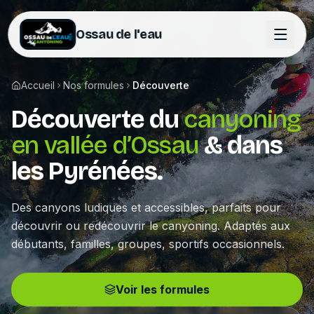
Ossau de l'eau
Accueil
Nos formules
Découverte
Découverte du
canyoning
en vallée d’Ossau
& dans
les Pyrénées.
Des canyons ludiques et accessibles, parfaits pour
découvrir ou redécouvrir le canyoning. Adaptés aux
débutants, familles, groupes, sportifs occasionnels.
Voir les formules